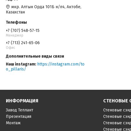
мкр. Алтын Орда 101Б н/п4, Актобе,
Казахстан
+7 (707) 548-57-15
Менеджер
+7 (713) 241-65-06
Офис
Наш instagram
https://instagram.com/to
o_pillaris/
ИНФОРМАЦИЯ
СТЕНОВЫЕ 
Завод Теплант
Стеновые сэн
Презентация
Стеновые сэн
Монтаж
Стеновые сэн
Стеновые сэн