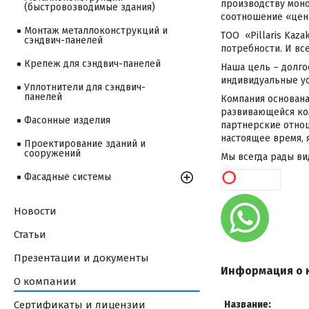
производству моно
(быстровозводимые здания)
соотношение «цен
Монтаж металлоконструкций и
ТОО «Pillaris Kaz
сэндвич-панелей
потребности. И вс
Крепеж для сэндвич-панелей
Наша цель – долго
индивидуальные ус
Уплотнители для сэндвич-
панелей
Компания основана
развивающейся ко
Фасонные изделия
партнерские отнош
настоящее время, 
Проектирование зданий и
сооружений
Мы всегда рады ви
Фасадные системы
Новости
Статьи
Презентации и документы
Информация о 
О компании
Сертификаты и лицензии
Название: