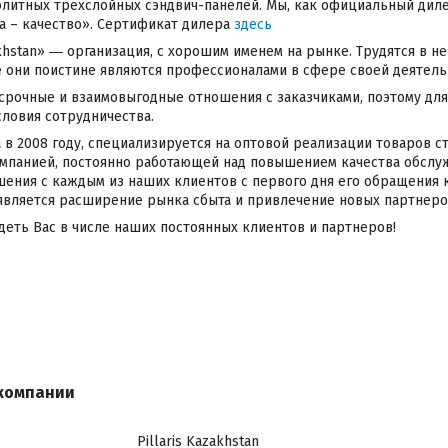
литных трехслойных сэндвич-панелей. Мы, как официальный диле
а – качество». Сертификат дилера
здесь
akhstan» ― организация, с хорошим именем на рынке. Трудятся в 
е они поистине являются профессионалами в сфере своей деятель
срочные и взаимовыгодные отношения с заказчиками, поэтому дл
ловия сотрудничества.
 в 2008 году, специализируется на оптовой реализации товаров с
мпанией, постоянно работающей над повышением качества обслу
ения с каждым из наших клиентов с первого дня его обращения к
является расширение рынка сбыта и привлечение новых партнер
деть Вас в числе наших постоянных клиентов и партнеров!
компании
Pillaris Kazakhstan