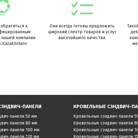
обратиться к
Они всегда готовы предложить
Тако
фицированным
широкий спектр товаров и услуг
дея
 нашей компании
высочайшего качества.
ком
is Kazakhstan»
ме
СЭНДВИЧ-ПАНЕЛИ
КРОВЕЛЬНЫЕ СЭНДВИЧ-П
двич-панели 50 мм
Кровельные сэндвич-панели 5
двич-панели 80 мм
Кровельные сэндвич-панели 8
двич-панели 100 мм
Кровельные сэндвич-панели 1
двич-панели 120 мм
Кровельные сэндвич-панели 1