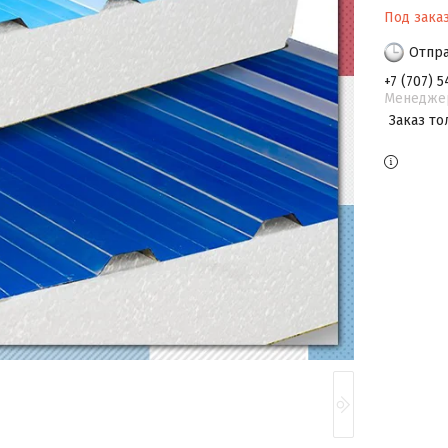
Под зака
Отпра
+7 (707) 5
Менедже
Заказ то