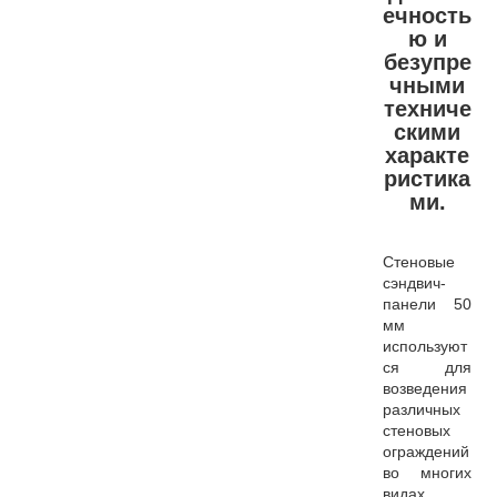
ечность
ю и
безупре
чными
техниче
скими
характе
ристика
ми.
Стеновые
сэндвич-
панели 50
мм
используют
ся для
возведения
различных
стеновых
ограждений
во многих
видах