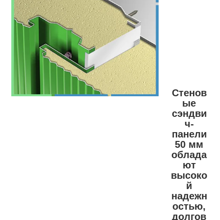
Стенов
ые
сэндви
ч-
панели
50 мм
облада
ют
высоко
й
надежн
остью,
долгов