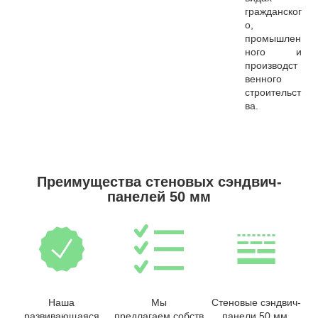
гражданског
о,
промышлен
ного и
производст
венного
строительст
ва.
Преимущества стеновых сэндвич-
панелей 50 мм
Наша
Мы
Стеновые сэндвич-
развивающаяся
предлагаем собств
панели 50 мм,