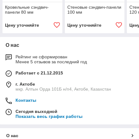
Кровельные сэндвич-
Стеновые сэндвич-панели
Стен
панели 80 мм
100 мм
120
Цену уточняйте
Цену уточняйте
Цен
О нас
Рейтинг не сформирован
Менее 5 отзывов за последний год
Работает с 21.12.2015
г. Актобе
мкр. Алтын Орда 101Б н/п4, Актобе, Казахстан
Контакты
Сегодня выходной
Показать весь график работы
О нас