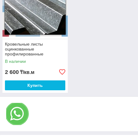
Оцинкованный профнастил
применяется:
при возведении заборов и ограждений, временных
построек (ангаров, гаражей, бытовок)
Кровельные листы
оцинкованные
профилированные
для создания кровли, козырьков, навесов и
междуэтажных перекрытий
В наличии
2 600
₸/кв.м
для стеновой обшивки помещений
Купить
для покрытия крыш складов, жилых домов,
помещений хозяйственного назначения
при ремонте и реконструкции построек.
Технические характеристики
оцинкованного настила: