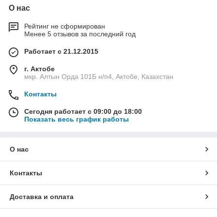
О нас
высок
небо
низка
стойк
Рейтинг не сформирован
ие
льшо
я
ость к
Менее 5 отзывов за последний год
показ
й вес,
устой
стати
атели
что
чивос
чески
Работает с 21.12.2015
жестк
значи
ть к
м и
г. Актобе
ости
тельн
хими
дина
мкр. Алтын Орда 101Б н/п4, Актобе, Казахстан
благо
о
чески
миче
даря
упро
м
ским
Контакты
своей
щает
возде
нагру
волн
транс
йстви
зкам
Сегодня работает с 09:00 до 18:00
истой
порти
ям и
Показать весь график работы
форм
ровку
прост
е
ота
монт
О нас
ажа
Контакты
Характерно, что оцинкованный профнастил не обладает
эстетическими свойствами профнастила с полимерным
Доставка и оплата
покрытием, поэтому его чаще всего используют во
временном или промышленном строительстве. Это
обуславливается тем, что в частных постройках внешний