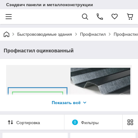
Сэндвич панели и металлоконструкции
Быстровозводимые здания
Профнастил
Профнасти
Профнастил оцинкованный
Профнастил
Показать всё
изготовлен из
гофрированных
листов стали с
Сортировка
0
Фильтры
цинковым покрытием,
это универсальный
материал, который