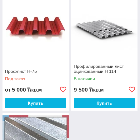
обладает высокой
прочностью и
эксплуатационной
надежностью, и в
связи с этим –
высоким спросом в
строительстве.
Обладает доступной
стоимостью, подходит
для геометрически
сложных конструкций,
Профилированный лист
при монтаже требует
Профлист Н-75
оцинкованный Н 114
минимального набора
Под заказ
В наличии
инструментов. С
оцинкованного
5 000
9 500
от
₸/кв.м
₸/кв.м
профнастила легко
устраняются пыль и
Купить
Купить
загрязнения.