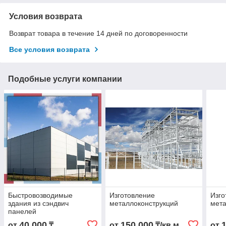
Условия возврата
Возврат товара в течение 14 дней по договоренности
Все условия возврата
Подобные услуги компании
Быстровозводимые
Изготовление
Изго
здания из сэндвич
металлоконструкций
мета
панелей
40 000
150 000
от
₸
от
₸/кв.м
от