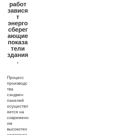
работ
завися
т
энерго
сберег
ающие
показа
тели
здания
.
Процесс
производс
тва
сэндвич-
панелей
осуществл
яется на
современн
ом
высокотех
нологичес