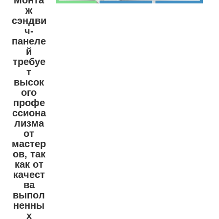
ж
сэндви
ч-
панеле
й
требуе
т
высок
ого
профе
ссиона
лизма
от
мастер
ов, так
как от
качест
ва
выпол
ненны
х