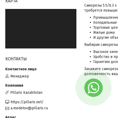
КАРТА
Саморезы 5.5/6.3 
требуется повышен
Промышленны
Холодильные
Торговые це
Жилые дома
И другие объ
Выбирая саморезы P
Высокое каче
Удобство и п
КОНТАКТЫ
Гарантию дол
Закажите саморезы 
долговечность ва
Менеджер
Pillaris Kazakhstan
https://pillaris.net/
a.medetov@pillaris.ru