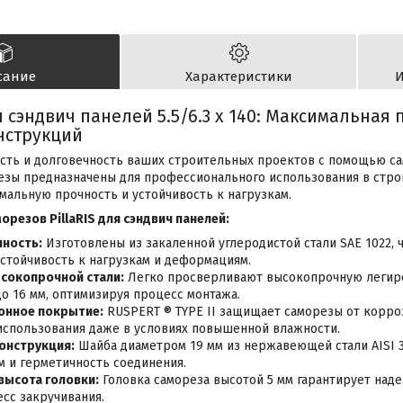
сание
Характеристики
И
 сэндвич панелей 5.5/6.3 x 140: Максимальная 
нструкций
ть и долговечность ваших строительных проектов с помощью само
орезы предназначены для профессионального использования в стро
мальную прочность и устойчивость к нагрузкам.
резов PillaRIS для сэндвич панелей:
ность:
Изготовлены из закаленной углеродистой стали SAE 1022, 
стойчивость к нагрузкам и деформациям.
сокопрочной стали:
Легко просверливают высокопрочную легиро
до 16 мм, оптимизируя процесс монтажа.
онное покрытие:
RUSPERT ® TYPE II защищает саморезы от корроз
использования даже в условиях повышенной влажности.
онструкция:
Шайба диаметром 19 мм из нержавеющей стали AISI 
 и герметичность соединения.
высота головки:
Головка самореза высотой 5 мм гарантирует над
сс закручивания.