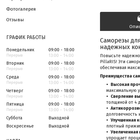
Фотогалерея
Отзывы
Опи
ГРАФИК РАБОТЫ
Саморезы для
надежных ко
Понедельник
09:00
18:00
13:00
14:00
Повысьте надежнос
PillaRIS! Эти сам
Вторник
09:00
18:00
обеспечивая макси
13:00
14:00
Преимущества само
Среда
09:00
18:00
13:00
14:00
Высокая проч
максимальную у
Четверг
09:00
18:00
13:00
14:00
Сверление вы
толщиной от 4 
Пятница
09:00
18:00
Антикоррози
13:00
14:00
долговечность 
Суббота
Выходной
Улучшенная к
Воскресенье
Выходной
плотный прижим
Увеличенная 
упрощает проце