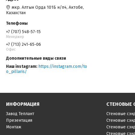
мкр. Алтын Орда 101Б н/п4, Актобе,
Казахстан
+7 (707) 548-57-15
Менеджер
+7 (713) 241-65-06
Офис
Наш instagram
https://instagram.com/to
o_pillaris/
ИНФОРМАЦИЯ
СТЕНОВЫЕ 
Завод Теплант
Стеновые сэн
Презентация
Стеновые сэн
Монтаж
Стеновые сэн
Стеновые сэн