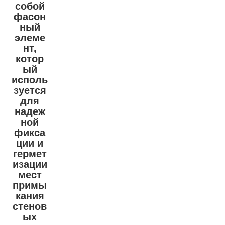
собой
фасон
ный
элеме
нт,
котор
ый
исполь
зуется
для
надеж
ной
фикса
ции и
гермет
изации
мест
примы
кания
стенов
ых