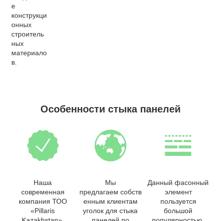
е
конструкци
онных
строитель
ных
материало
в.
Особенности стыка панелей
Наша
Мы
Данный фасонный
современная
предлагаем собств
элемент
компания ТОО
енным клиентам
пользуется
«Pillaris
уголок для стыка
большой
Kazakhstan»,
панелей по
популярностью,