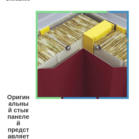
Оригин
альны
й стык
панеле
й
предст
авляет