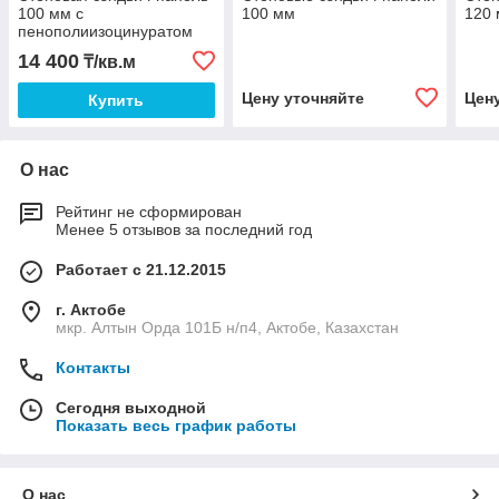
100 мм с
100 мм
120
пенополиизоцинуратом
(PIR)
14 400
₸/кв.м
Цену уточняйте
Цен
Купить
О нас
Рейтинг не сформирован
Менее 5 отзывов за последний год
Работает с 21.12.2015
г. Актобе
мкр. Алтын Орда 101Б н/п4, Актобе, Казахстан
Контакты
Сегодня выходной
Показать весь график работы
О нас