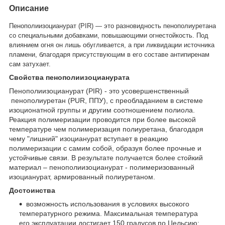
Описание
Пенополиизоцианурат (PIR) — это разновидность пенополиуретана
со специальными добавками, повышающими огнестойкость. Под
влиянием огня он лишь обугливается, а при ликвидации источника
пламени, благодаря присутствующим в его составе антипиренам
сам затухает.
Свойства пенополиизоцианурата
Пенополиизоцианурат (PIR)
- это усовершенственный
пенополиуретан (PUR, ППУ), с преобладанием в системе
изоционатной группы и другим соотношением полиола.
Реакция полимеризации проводится при более высокой
температуре чем полимеризация полиуретана, благодаря
чему "лишний" изоцианурат вступает в реакцию
полимеризации с самим собой, образуя более прочные и
устойчивые связи. В результате получается более стойкий
материал – пенополиизоцианурат - полимеризованный
изоцианурат, армированный полиуретаном.
Достоинства
возможность использования в условиях высокого
температурного режима. Максимальная температура
его эксплуатации достигает 150 градусов по Цельсию;