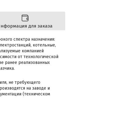
нформация для заказа
окого спектра назначения:
лектростанций, котельные,
ализуемые компанией
исимости от технологической
ве ранее реализованных
азчика.
иля, не требующего
роизводятся на заводе и
кументации (техническом