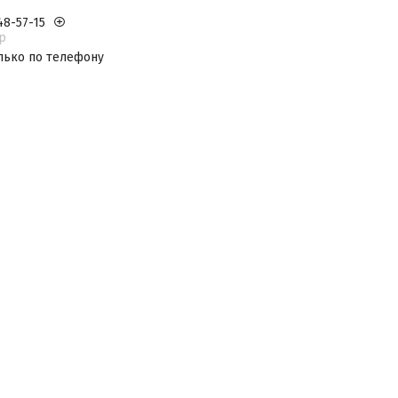
48-57-15
р
лько по телефону