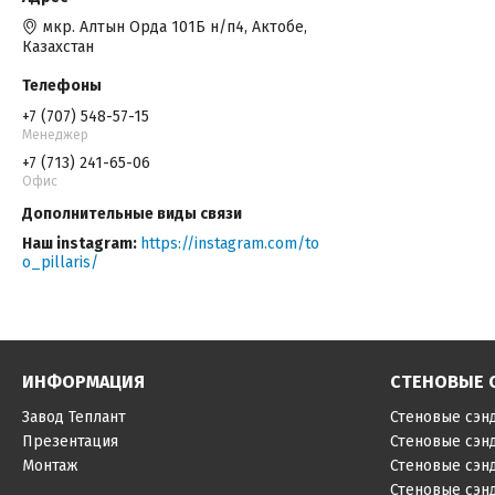
мкр. Алтын Орда 101Б н/п4, Актобе,
Казахстан
+7 (707) 548-57-15
Менеджер
+7 (713) 241-65-06
Офис
Наш instagram
https://instagram.com/to
o_pillaris/
ИНФОРМАЦИЯ
СТЕНОВЫЕ 
Завод Теплант
Стеновые сэн
Презентация
Стеновые сэн
Монтаж
Стеновые сэн
Стеновые сэн