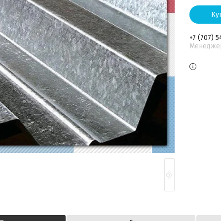
Ку
+7 (707) 5
Менедже