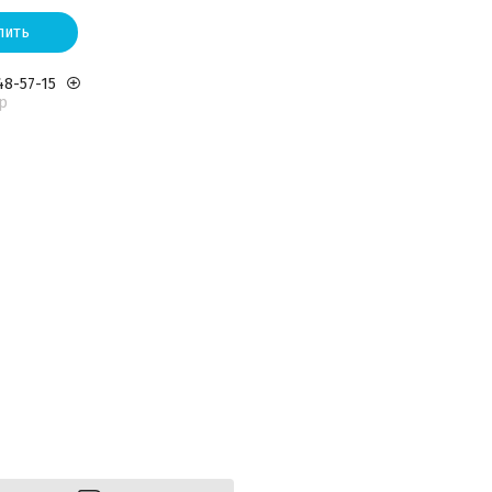
пить
48-57-15
р