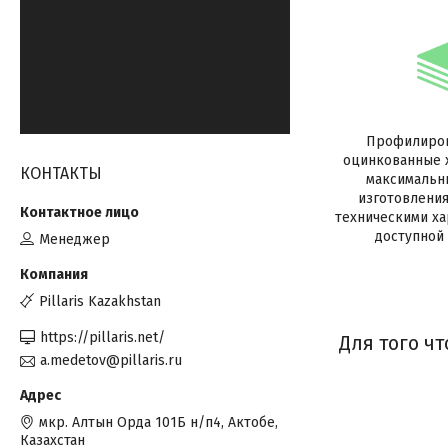
Профилиров
оцинкованные 
КОНТАКТЫ
максимальн
изготовления
техническими ха
доступной
Менеджер
Pillaris Kazakhstan
https://pillaris.net/
Для того ч
a.medetov@pillaris.ru
мкр. Алтын Орда 101Б н/п4, Актобе,
Казахстан