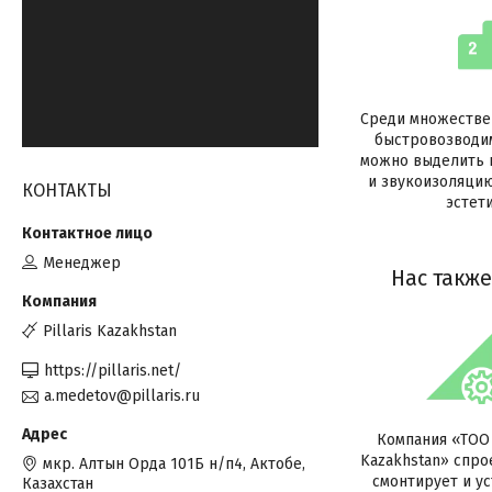
Среди множестве
быстровозводи
можно выделить 
и звукоизоляцию
КОНТАКТЫ
эстети
Менеджер
Нас такж
Pillaris Kazakhstan
https://pillaris.net/
a.medetov@pillaris.ru
Компания «ТОО P
Kazakhstan» спро
мкр. Алтын Орда 101Б н/п4, Актобе,
смонтирует и ус
Казахстан