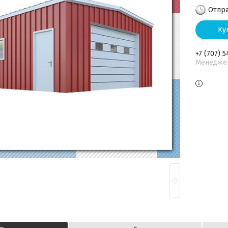
Отпра
Ку
+7 (707) 5
Менедже