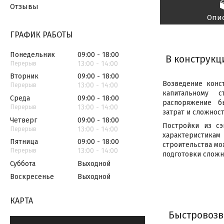
Отзывы
Опи
ГРАФИК РАБОТЫ
Понедельник
09:00
18:00
В конструкц
13:00
14:00
Вторник
09:00
18:00
Возведение конс
13:00
14:00
капитальному 
Среда
09:00
18:00
распоряжение б
13:00
14:00
затрат и сложност
Четверг
09:00
18:00
Постройки из сэ
13:00
14:00
характеристи
Пятница
09:00
18:00
строительства мо
13:00
14:00
подготовки сложн
Суббота
Выходной
Воскресенье
Выходной
КАРТА
Быстровозв