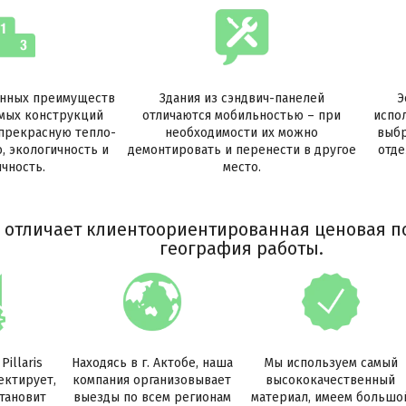
нных преимуществ
Здания из сэндвич-панелей
Э
мых конструкций
отличаются мобильностью – при
испо
прекрасную тепло-
необходимости их можно
выб
, экологичность и
демонтировать и перенести в другое
отде
чность.
место.
е отличает клиентоориентированная ценовая п
география работы.
illaris
Находясь в г. Актобе, наша
Мы используем самый
ектирует,
компания организовывает
высококачественный
тановит
выезды по всем регионам
материал, имеем большо