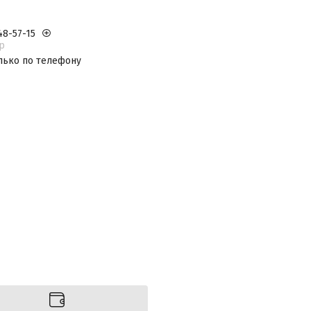
48-57-15
р
лько по телефону