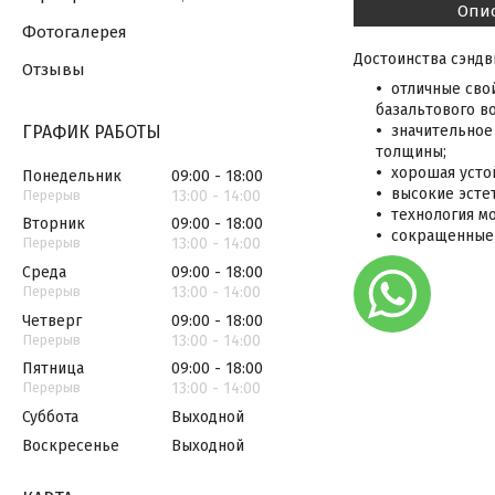
Опи
Фотогалерея
Достоинства сэндв
Отзывы
отличные сво
базальтового во
ГРАФИК РАБОТЫ
значительное
толщины;
хорошая усто
Понедельник
09:00
18:00
высокие эсте
13:00
14:00
технология м
Вторник
09:00
18:00
сокращенные 
13:00
14:00
Среда
09:00
18:00
13:00
14:00
Четверг
09:00
18:00
13:00
14:00
Пятница
09:00
18:00
13:00
14:00
Суббота
Выходной
Воскресенье
Выходной