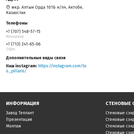
мкр. Алтын Орда 101Б н/п4, Актобе,
Казахстан
+7 (707) 548-57-15
Менеджер
+7 (713) 241-65-06
Офис
Наш instagram
https://instagram.com/to
o_pillaris/
ИНФОРМАЦИЯ
СТЕНОВЫЕ 
Завод Теплант
Стеновые сэн
Презентация
Стеновые сэн
Монтаж
Стеновые сэн
Стеновые сэн