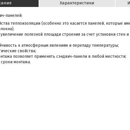
сание
Характеристики
И
ич-панелей:
йства теплоизоляции (особенно это касается панелей, которые им
локна);
 увеличение полезной площади строения за счет установки стен 
йчивость к атмосферным явлениям и перепаду температуры;
тические свойства;
онтажа позволяет применять сэндвич-панели в любой местности;
сроки монтажа.