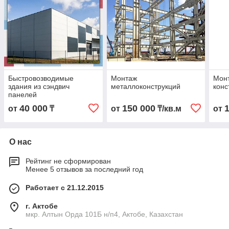
Быстровозводимые
Монтаж
Мон
здания из сэндвич
металлоконструкций
конс
панелей
40 000
150 000
от
₸
от
₸/кв.м
от
О нас
Рейтинг не сформирован
Менее 5 отзывов за последний год
Работает с 21.12.2015
г. Актобе
мкр. Алтын Орда 101Б н/п4, Актобе, Казахстан