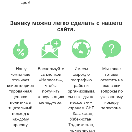
срок!
Заявку можно легко сделать с нашего
сайта.
Нашу
Воспользуйте
Имеем
Мы также
компанию
сь кнопкой
широкую
готовы
отличает
«Написать»,
географию
ответить на
клиентоориен
чтобы
работ и
все ваши
тированная
получить
организовыва
вопросы по
ценовая
консультацию
ем выезды по
указанному
политика и
менеджера.
нескольким
номеру
тщательный
странам СНГ
телефона.
подход к
– Казахстан,
каждому
Узбекистан,
проекту.
Таджикистан,
Туркменистан