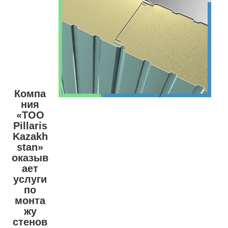
Компа
ния
«ТОО
Pillaris
Kazakh
stan»
оказыв
ает
услуги
по
монта
жу
стенов