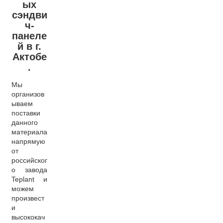
ых
сэндви
ч-
панеле
й в г.
Актобе
.
Мы
организов
ываем
поставки
данного
материала
напрямую
от
российског
о завода
Teplant и
можем
произвест
и
высококач