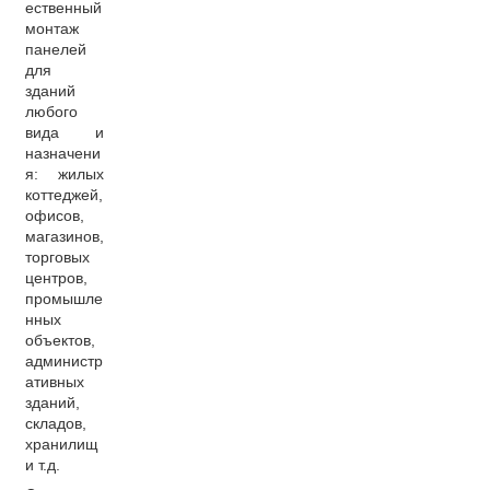
ественный
монтаж
панелей
для
зданий
любого
вида и
назначени
я: жилых
коттеджей,
офисов,
магазинов,
торговых
центров,
промышле
нных
объектов,
администр
ативных
зданий,
складов,
хранилищ
и т.д.