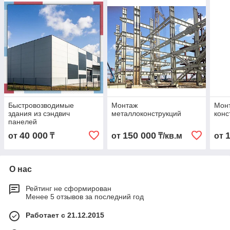
Быстровозводимые
Монтаж
Мон
здания из сэндвич
металлоконструкций
конс
панелей
40 000
150 000
от
₸
от
₸/кв.м
от
О нас
Рейтинг не сформирован
Менее 5 отзывов за последний год
Работает с 21.12.2015