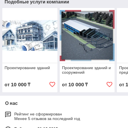
Подобные услуги компании
Проектирование зданий
Проектирование зданий и
Про
сооружений
пре
10 000
10 000
от
₸
от
₸
от
О нас
Рейтинг не сформирован
Менее 5 отзывов за последний год