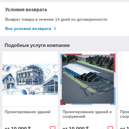
Условия возврата
Возврат товара в течение 14 дней по договоренности
Все условия возврата
Подобные услуги компании
Проектирование зданий
Проектирование зданий и
Про
сооружений
соо
10 000
10 000
от
₸
от
₸
от