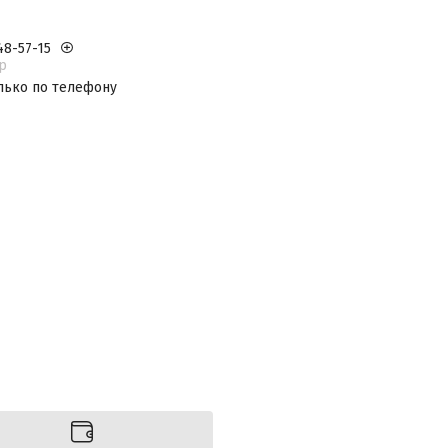
48-57-15
р
лько по телефону