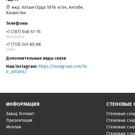
мкр. Алтын Орда 101Б н/п4, Актобе,
Казахстан
+7 (707) 548-57-15
Менеджер
+7 (713) 241-65-06
Офис
Наш instagram
https://instagram.com/to
o_pillaris/
ИНФОРМАЦИЯ
СТЕНОВЫЕ 
Завод Теплант
Стеновые сэн
Презентация
Стеновые сэн
Монтаж
Стеновые сэн
Стеновые сэн