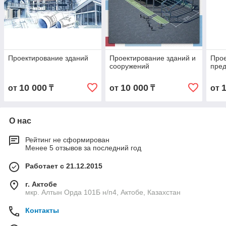
Проектирование зданий
Проектирование зданий и
Про
сооружений
пре
10 000
10 000
от
₸
от
₸
от
О нас
Рейтинг не сформирован
Менее 5 отзывов за последний год
Работает с 21.12.2015
г. Актобе
мкр. Алтын Орда 101Б н/п4, Актобе, Казахстан
Контакты