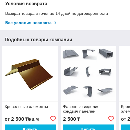
Условия возврата
Возврат товара в течение 14 дней по договоренности
Все условия возврата
Подобные товары компании
Кровельные элементы
Фасонные изделия
Кро
сэндвич панелей
эле
2 500
2 500
от
₸/кв.м
₸
от
Купить
Купить