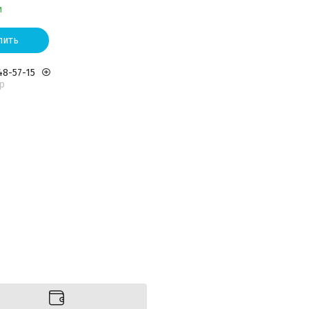
и
пить
48-57-15
р