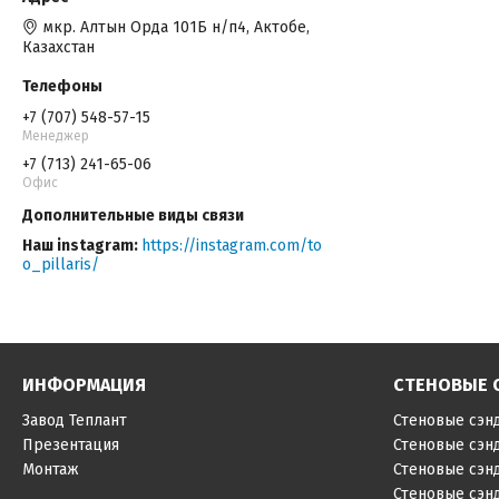
мкр. Алтын Орда 101Б н/п4, Актобе,
Казахстан
+7 (707) 548-57-15
Менеджер
+7 (713) 241-65-06
Офис
Наш instagram
https://instagram.com/to
o_pillaris/
ИНФОРМАЦИЯ
СТЕНОВЫЕ 
Завод Теплант
Стеновые сэн
Презентация
Стеновые сэн
Монтаж
Стеновые сэн
Стеновые сэн