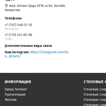
мкр. Алтын Орда 101Б н/п4, Актобе,
Казахстан
+7 (707) 548-57-15
Менеджер
+7 (713) 241-65-06
Офис
Наш instagram
https://instagram.com/to
o_pillaris/
ИНФОРМАЦИЯ
СТЕНОВЫЕ 
Завод Теплант
Стеновые сэн
Презентация
Стеновые сэн
Монтаж
Стеновые сэн
Стеновые сэн