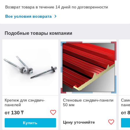
Возврат товара в течение 14 дней по договоренности
Все условия возврата
Подобные товары компании
Крепеж для сэндвич-
Стеновые сэндвич-панели
Само
панелей
50 мм
пане
130
от
₸
от
Цену уточняйте
Купить